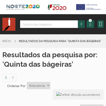
0
Iniciar
Sessão
INÍCIO
RESULTADOS DA PESQUISA PARA: 'QUINTA DAS BÁGEIRAS'
Resultados da pesquisa por:
Sign
up
'Quinta das bágeiras'
Carrinho
Ordenar Por
Início
Produtos