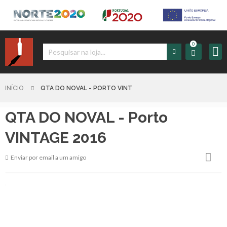
0
Iniciar
Sessão
INÍCIO
QTA DO NOVAL - PORTO VINT
QTA DO NOVAL - Porto
Sign
up
VINTAGE 2016
Enviar por email a um amigo
Carrinho
Início
Produtos