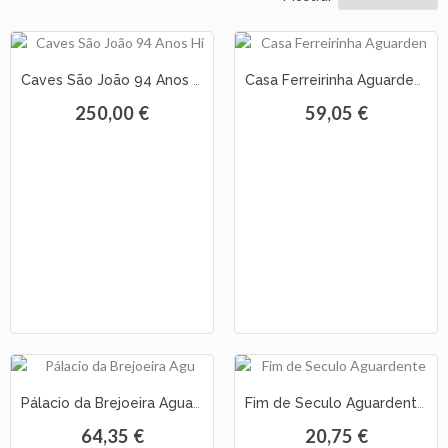
As
Nossas
Caves São João 94 Anos História Aguardente Velhíssima 1965
Casa Ferreirinha Aguardente Velha de Vinho Verde c/ cx de madeira
Provas
250,00 €
59,05 €
Notícias
Contactos
Pálacio da Brejoeira Aguardente Bagaceira
Fim de Seculo Aguardente Velhissima
64,35 €
20,75 €