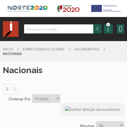
0
Iniciar
Sessão
INÍCIO
ESPIRITUOSAS E LICORES
AGUARDENTES
NACIONAIS
Sign
Nacionais
up
Carrinho
Ordenar Por
Início
Produtos
Mostrar