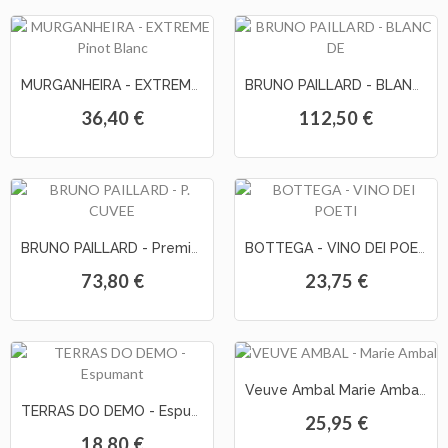
As
Nossas
MURGANHEIRA - EXTREME Pinot Blanc
BRUNO PAILLARD - BLANC DE BLANCS Champagne
Provas
36,40 €
112,50 €
Notícias
Contactos
BRUNO PAILLARD - Premiere Cuvee Champagne
BOTTEGA - VINO DEI POETI WHITE Prosecco s/ cx
73,80 €
23,75 €
Veuve Ambal Marie Ambal Cremant Rosé
TERRAS DO DEMO - Espumante Pata de Lebre Reserva Brut
25,95 €
18,80 €