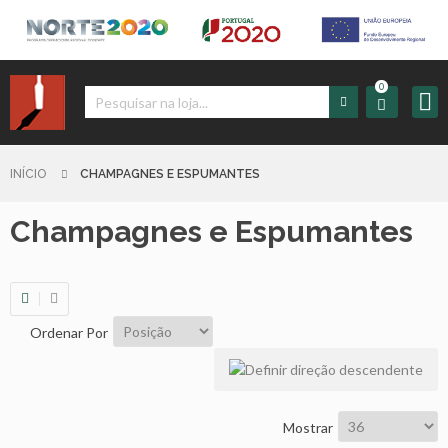
0
Iniciar
Sessão
INÍCIO
CHAMPAGNES E ESPUMANTES
Champagnes e Espumantes
Sign
up
Carrinho
Ordenar Por
Início
Produtos
Mostrar