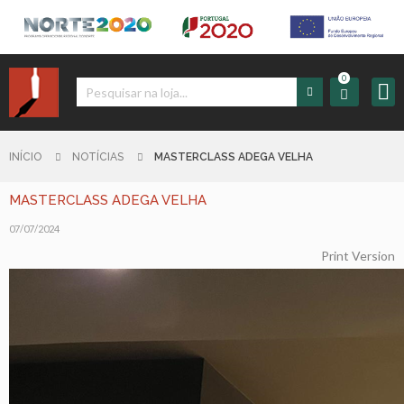
0
Iniciar
Sessão
INÍCIO
NOTÍCIAS
MASTERCLASS ADEGA VELHA
MASTERCLASS ADEGA VELHA
Sign
up
07/07/2024
Print Version
Carrinho
Início
Produtos