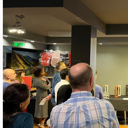
As
Nossas
Provas
Notícias
Contactos