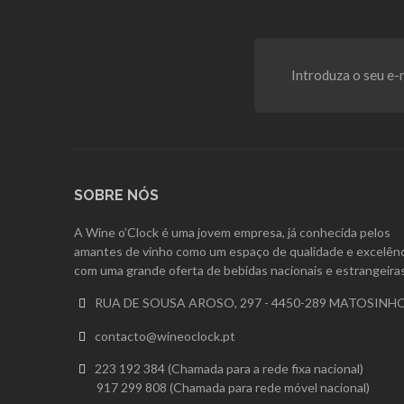
SOBRE NÓS
A Wine o’Clock é uma jovem empresa, já conhecida pelos
amantes de vinho como um espaço de qualidade e excelênc
com uma grande oferta de bebidas nacionais e estrangeiras
RUA DE SOUSA AROSO, 297 - 4450-289 MATOSINH

contacto@wineoclock.pt

223 192 384 (Chamada para a rede fixa nacional)

917 299 808 (Chamada para rede móvel nacional)