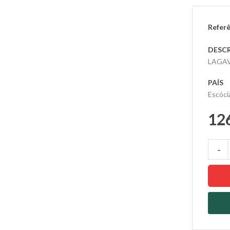
Referê
DESC
LAGAVU
PAÍS
Escóci
12