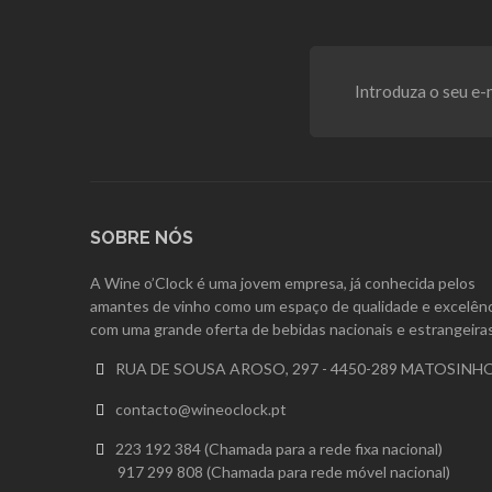
SOBRE NÓS
A Wine o’Clock é uma jovem empresa, já conhecida pelos
amantes de vinho como um espaço de qualidade e excelênc
com uma grande oferta de bebidas nacionais e estrangeiras
RUA DE SOUSA AROSO, 297 - 4450-289 MATOSINH

contacto@wineoclock.pt

223 192 384 (Chamada para a rede fixa nacional)

917 299 808 (Chamada para rede móvel nacional)