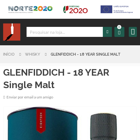
0
Iniciar
Sessão
INÍCIO
WHISKY
GLENFIDDICH - 18 YEAR SINGLE MALT
GLENFIDDICH - 18 YEAR
Sign
up
Single Malt
Enviar por email a um amigo
Carrinho
Início
Produtos