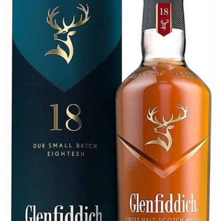
As
Nossas
Provas
Notícias
Contactos