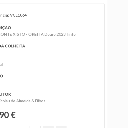
ncia:
VCL1064
RIÇÃO
ONTE XISTO - ORBITA Douro 2023Tinto
DA COLHEITA
al
ÃO
UTOR
icolau de Almeida & Filhos
90 €