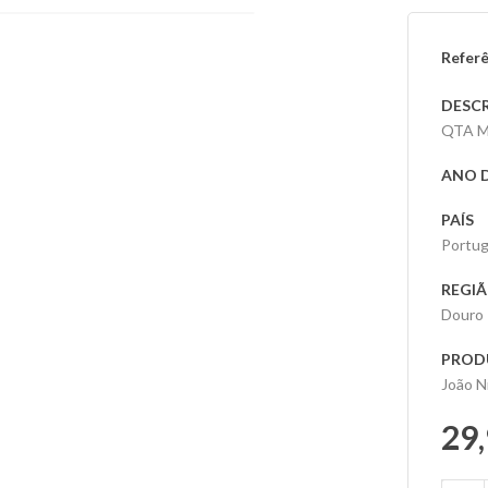
Referê
DESC
QTA M
ANO 
PAÍS
Portug
REGI
Douro
PROD
João N
29,