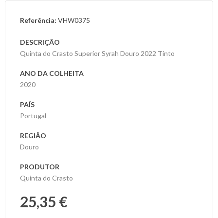
Referência:
VHW0375
As
Nossas
DESCRIÇÃO
Provas
Quinta do Crasto Superior Syrah Douro 2022 Tinto
Notícias
ANO DA COLHEITA
2020
Contactos
PAÍS
Portugal
REGIÃO
Douro
PRODUTOR
Quinta do Crasto
25,35 €