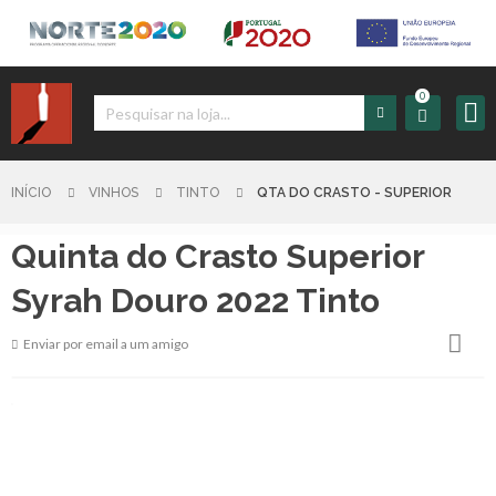
0
Iniciar
Sessão
INÍCIO
VINHOS
TINTO
QTA DO CRASTO - SUPERIOR
Quinta do Crasto Superior
Sign
up
Syrah Douro 2022 Tinto
Enviar por email a um amigo
Carrinho
Início
Produtos