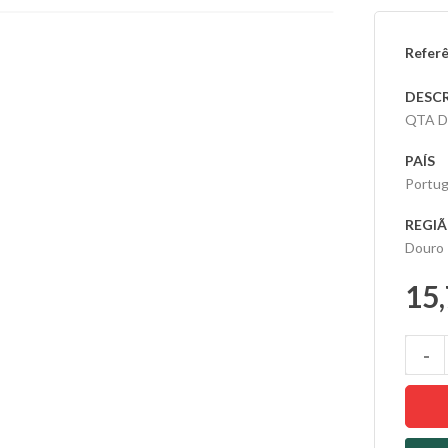
Referê
DESC
QTA DO
PAÍS
Portug
REGI
Douro
15,