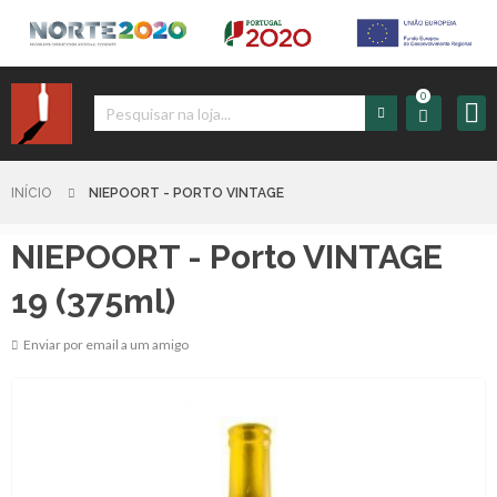
0
Iniciar
Sessão
INÍCIO
NIEPOORT - PORTO VINTAGE
NIEPOORT - Porto VINTAGE
Sign
up
19 (375ml)
Enviar por email a um amigo
Carrinho
Início
Produtos