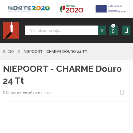
0
Iniciar
Sessão
INÍCIO
NIEPOORT - CHARME DOURO 24 TT
NIEPOORT - CHARME Douro
Sign
up
24 Tt
Enviar por email a um amigo
Carrinho
Início
Produtos