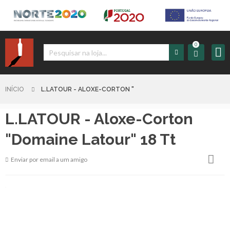
0
Iniciar
Sessão
INÍCIO
L.LATOUR - ALOXE-CORTON "
L.LATOUR - Aloxe-Corton
Sign
up
"Domaine Latour" 18 Tt
Enviar por email a um amigo
Carrinho
Início
Produtos