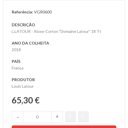
Referência:
VGR0600
As
Nossas
DESCRIÇÃO
Provas
L.LATOUR - Aloxe-Corton "Domaine Latour" 18 Tt
Notícias
ANO DA COLHEITA
2018
Contactos
PAÍS
França
PRODUTOR
Louis Latour
65,30 €