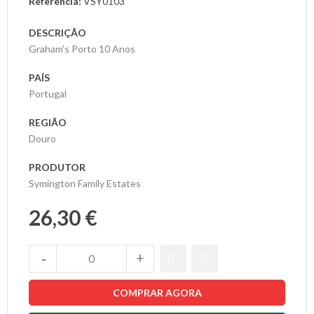
Referência:
VSY0103
DESCRIÇÃO
As
Graham's Porto 10 Anos
Nossas
Provas
PAÍS
Portugal
Notícias
REGIÃO
Douro
Contactos
PRODUTOR
Symington Family Estates
26,30 €
COMPRAR AGORA