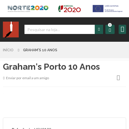
0
Iniciar
Sessão
INÍCIO
GRAHAM'S 10 ANOS
Graham's Porto 10 Anos
Sign
up
Enviar por email a um amigo
Carrinho
Início
Produtos