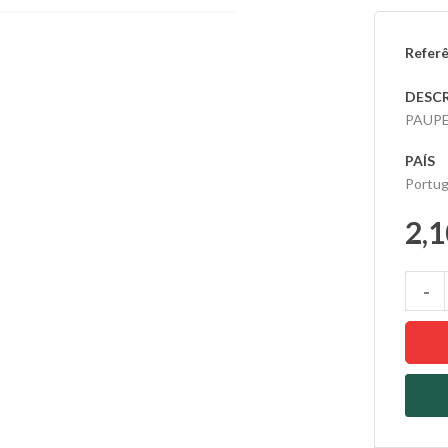
Referê
DESC
PAUPE
PAÍS
Portug
2,1