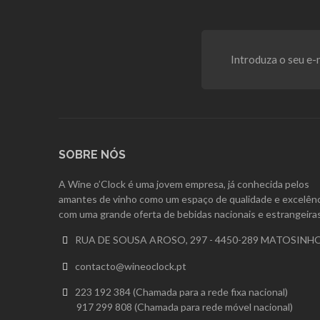
SOBRE NÓS
A Wine o’Clock é uma jovem empresa, já conhecida pelos
amantes de vinho como um espaço de qualidade e excelênc
com uma grande oferta de bebidas nacionais e estrangeiras
RUA DE SOUSA AROSO, 297 - 4450-289 MATOSINH

contacto@wineoclock.pt

223 192 384 (Chamada para a rede fixa nacional)

917 299 808 (Chamada para rede móvel nacional)