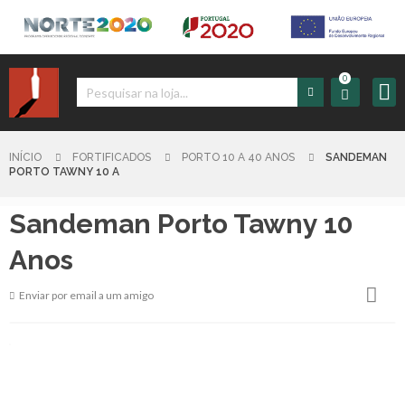
0
Iniciar
Sessão
INÍCIO
FORTIFICADOS
PORTO 10 A 40 ANOS
SANDEMAN
PORTO TAWNY 10 A
Sign
Sandeman Porto Tawny 10
up
Anos
Carrinho
Enviar por email a um amigo
Início
Produtos