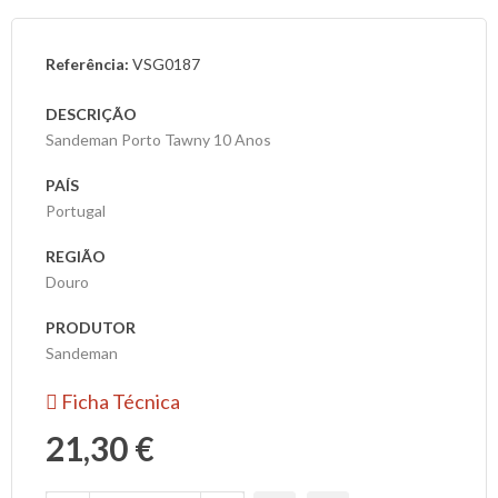
As
Referência:
VSG0187
Nossas
Provas
DESCRIÇÃO
Sandeman Porto Tawny 10 Anos
Notícias
PAÍS
Portugal
Contactos
REGIÃO
Douro
PRODUTOR
Sandeman
Ficha Técnica
21,30 €