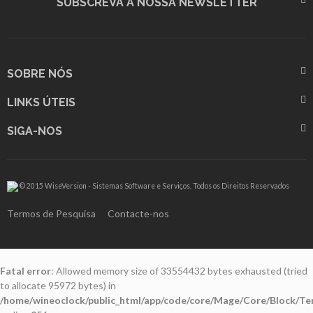
SUBSCREVA A NOSSA NEWSLETTER
SOBRE NÓS
LINKS ÚTEIS
SIGA-NOS
© 2015 WiseVersion - Sistemas Software e Serviços. Todos os Direitos Reservados
Termos de Pesquisa
Contacte-nos
Fatal error
: Allowed memory size of 33554432 bytes exhausted (tried
to allocate 95972 bytes) in
/home/wineoclock/public_html/app/code/core/Mage/Core/Block/Te