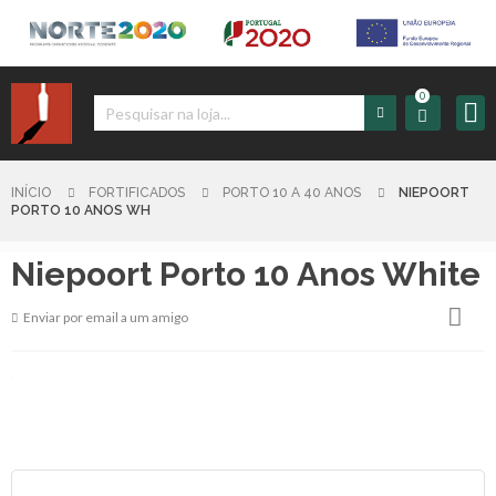
0
Iniciar
Sessão
INÍCIO
FORTIFICADOS
PORTO 10 A 40 ANOS
NIEPOORT
PORTO 10 ANOS WH
Sign
Niepoort Porto 10 Anos White
up
Enviar por email a um amigo
Carrinho
Início
Produtos