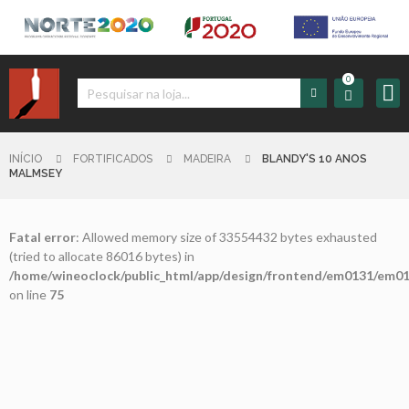
0
Iniciar
Sessão
INÍCIO
FORTIFICADOS
MADEIRA
BLANDY'S 10 ANOS
MALMSEY
Sign
up
Fatal error
: Allowed memory size of 33554432 bytes exhausted
(tried to allocate 86016 bytes) in
/home/wineoclock/public_html/app/design/frontend/em0131/em01
Carrinho
on line
75
Início
Produtos