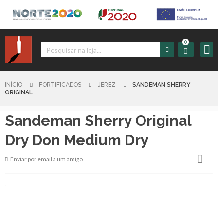
0
Iniciar
Sessão
INÍCIO
FORTIFICADOS
JEREZ
SANDEMAN SHERRY
ORIGINAL
Sign
Sandeman Sherry Original
up
Dry Don Medium Dry
Carrinho
Enviar por email a um amigo
Início
Produtos