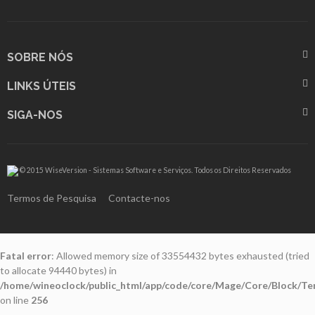
SOBRE NÓS
LINKS ÚTEIS
SIGA-NOS
© 2015 WiseVersion - Sistemas Software e Serviços. Todos os Direitos Reservados
Termos de Pesquisa
Contacte-nos
Fatal error
: Allowed memory size of 33554432 bytes exhausted (tried
to allocate 94440 bytes) in
/home/wineoclock/public_html/app/code/core/Mage/Core/Block/Te
on line
256