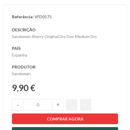
As
Referência:
VFD0175
Nossas
Provas
DESCRIÇÃO
Sandeman Sherry Original Dry Don Medium Dry
Notícias
PAÍS
Espanha
Contactos
PRODUTOR
Sandeman
9,90 €
COMPRAR AGORA