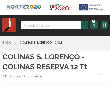
0
Iniciar
Sessão
INÍCIO
COLINAS S. LORENÇO - COLI
COLINAS S. LORENÇO -
Sign
up
COLINAS RESERVA 12 Tt
Enviar por email a um amigo
Carrinho
Início
Produtos