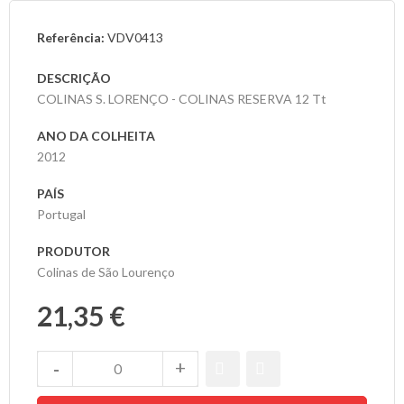
Referência:
VDV0413
As
Nossas
DESCRIÇÃO
Provas
COLINAS S. LORENÇO - COLINAS RESERVA 12 Tt
Notícias
ANO DA COLHEITA
2012
Contactos
PAÍS
Portugal
PRODUTOR
Colinas de São Lourenço
21,35 €