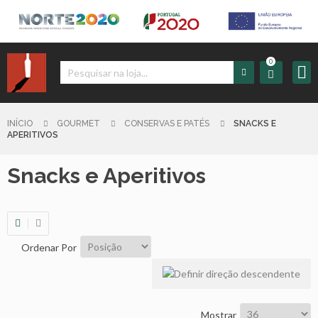
0
Iniciar
Sessão
INÍCIO
GOURMET
CONSERVAS E PATÉS
SNACKS E
APERITIVOS
Sign
Snacks e Aperitivos
up
Carrinho
Ordenar Por
Início
Produtos
Mostrar