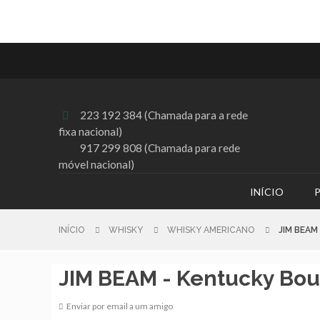
223 192 384 (Chamada para a rede

fixa nacional)
917 299 808 (Chamada para rede
móvel nacional)
INÍCIO
INÍCIO
WHISKY
WHISKY AMERICANO
JIM BEA
JIM BEAM - Kentucky Bo
Enviar por email a um amigo