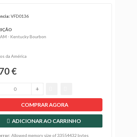
ncia:
VFD0136
RIÇÃO
EAM - Kentucky Bourbon
dos da América
70 €
COMPRAR AGORA
ADICIONAR AO CARRINHO
error
: Allowed memory size of 33554432 bytes