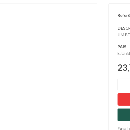
Referê
DESC
JIM B
PAÍS
E. Uni
23,
Fatal 