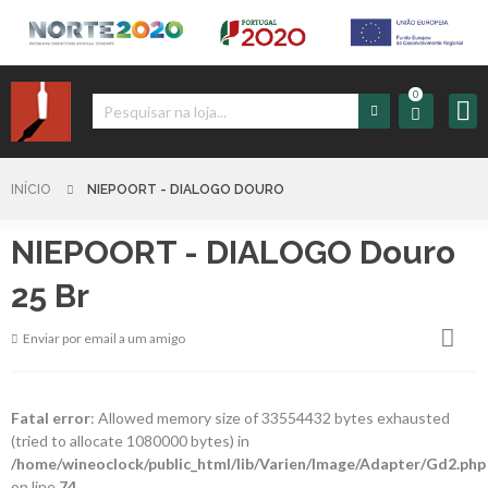
0
Iniciar
Sessão
INÍCIO
NIEPOORT - DIALOGO DOURO
NIEPOORT - DIALOGO Douro
Sign
up
25 Br
Enviar por email a um amigo
Carrinho
Início
Fatal error
: Allowed memory size of 33554432 bytes exhausted
(tried to allocate 1080000 bytes) in
Produtos
/home/wineoclock/public_html/lib/Varien/Image/Adapter/Gd2.php
on line
74