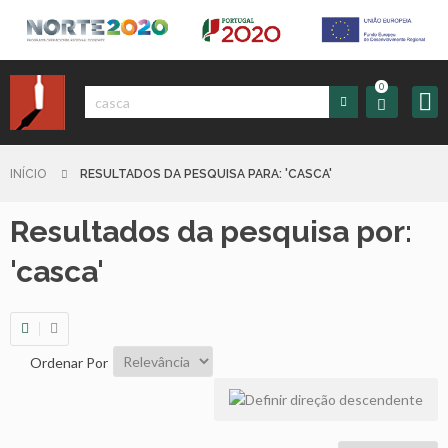
0
Iniciar
Sessão
INÍCIO
RESULTADOS DA PESQUISA PARA: 'CASCA'
Resultados da pesquisa por:
Sign
up
'casca'
Carrinho
Ordenar Por
Início
Produtos