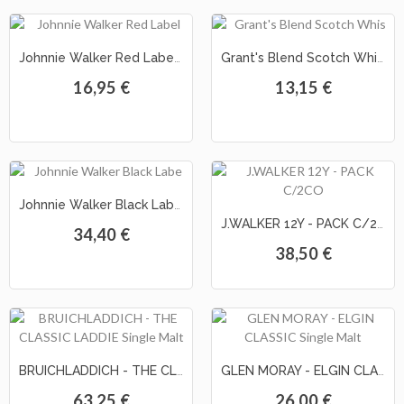
As
Johnnie Walker Red Label Scotch Whisky
Grant's Blend Scotch Whisky
Nossas
Provas
16,95 €
13,15 €
Notícias
Contactos
Johnnie Walker Black Label 12 Year Old Whisky
J.WALKER 12Y - PACK C/2CO
34,40 €
38,50 €
BRUICHLADDICH - THE CLASSIC LADDIE Single Malt
GLEN MORAY - ELGIN CLASSIC Single Malt
63,25 €
26,00 €