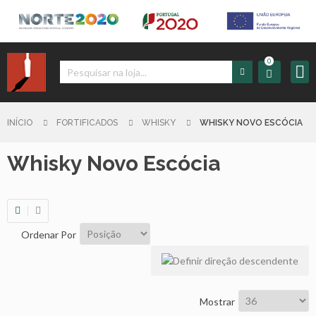
0
Iniciar
Sessão
INÍCIO
FORTIFICADOS
WHISKY
WHISKY NOVO ESCÓCIA
Whisky Novo Escócia
Sign
up
Carrinho
Ordenar Por
Início
Produtos
Mostrar