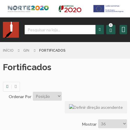
0
Iniciar
Sessão
INÍCIO
GIN
FORTIFICADOS
Fortificados
Sign
up
Carrinho
Ordenar Por
Início
Produtos
Mostrar