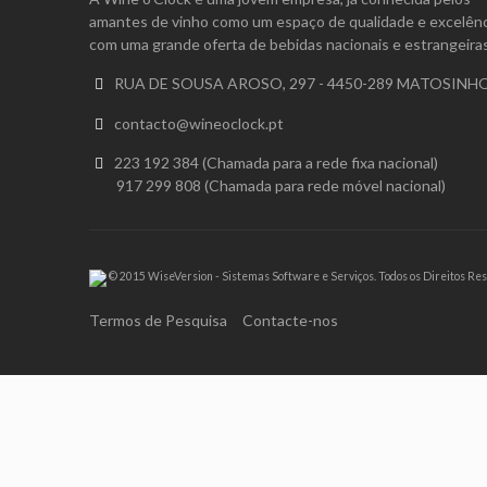
amantes de vinho como um espaço de qualidade e excelênc
com uma grande oferta de bebidas nacionais e estrangeiras
RUA DE SOUSA AROSO, 297 - 4450-289 MATOSINH

contacto@wineoclock.pt

223 192 384 (Chamada para a rede fixa nacional)

917 299 808 (Chamada para rede móvel nacional)
© 2015 WiseVersion - Sistemas Software e Serviços. Todos os Direitos Re
Termos de Pesquisa
Contacte-nos