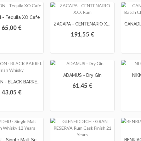
- Tequila XO Cafe
ZACAPA - CENTENARIO X.O. Rum
65,00 €
191,55 €
ADAMUS - Dry Gin
NIK
JAMESON - BLACK BARREL Irish Whisky
61,45 €
43,05 €
TAMDHU - Single Malt Scotch Whisky 12 Years