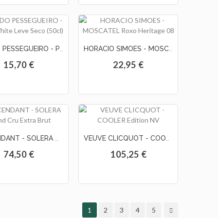
QTA DO PESSEGUEIRO - Porto White Leve Seco (50cl)
HORACIO SIMOES - MOSCATEL Roxo Heritage 08
15,70 €
22,95 €
L'ASCENDANT - SOLERA Grand Cru Extra Brut
VEUVE CLICQUOT - COOLER Edition NV
74,50 €
105,25 €
1
2
3
4
5