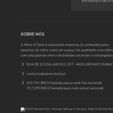
SOBRE NÓS
A Wine o’Clock é uma jovem empresa, já conhecida pelos
amantes de vinho como um espaço de qualidade e excelênc
com uma grande oferta de bebidas nacionais e estrangeiras
RUA DE SOUSA AROSO, 297 - 4450-289 MATOSINH

contacto@wineoclock.pt

223 192 384 (Chamada para a rede fixa nacional)

917 299 808 (Chamada para rede móvel nacional)
© 2015 WiseVersion - Sistemas Software e Serviços. Todos os Direitos Re