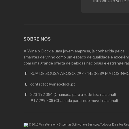
SOBRE NÓS
A Wine o’Clock é uma jovem empresa, já conhecida pelos
amantes de vinho como um espaço de qualidade e excelênc
com uma grande oferta de bebidas nacionais e estrangeiras
RUA DE SOUSA AROSO, 297 - 4450-289 MATOSINH

contacto@wineoclock.pt

223 192 384 (Chamada para a rede fixa nacional)

917 299 808 (Chamada para rede móvel nacional)
© 2015 WiseVersion - Sistemas Software e Serviços. Todos os Direitos Re