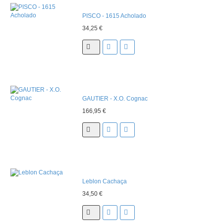
As
PISCO - 1615 Acholado
Nossas
Provas
34,25 €
Notícias
Contactos
GAUTIER - X.O. Cognac
166,95 €
Leblon Cachaça
34,50 €