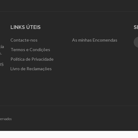
LINKS ÚTEIS
S
Contacte-nos
As minhas Encomendas
ia
Termos e Condições
.
Politica de Privacidade
OS
Livro de Reclamações
servados