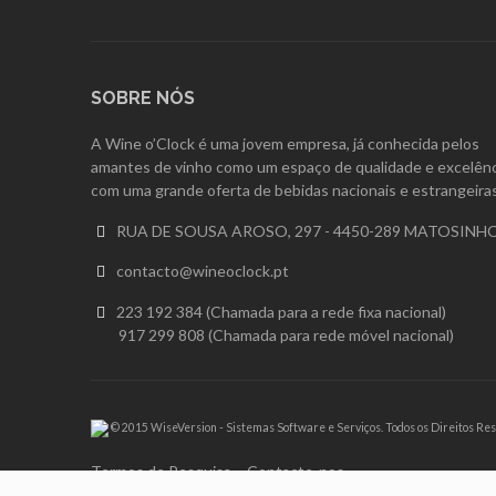
SOBRE NÓS
A Wine o’Clock é uma jovem empresa, já conhecida pelos
amantes de vinho como um espaço de qualidade e excelênc
com uma grande oferta de bebidas nacionais e estrangeiras
RUA DE SOUSA AROSO, 297 - 4450-289 MATOSINH

contacto@wineoclock.pt

223 192 384 (Chamada para a rede fixa nacional)

917 299 808 (Chamada para rede móvel nacional)
© 2015 WiseVersion - Sistemas Software e Serviços. Todos os Direitos Re
Termos de Pesquisa
Contacte-nos