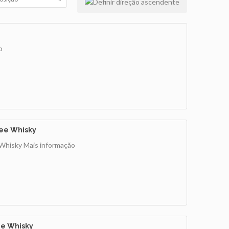
o
ee Whisky
 Whisky
Mais informação
ee Whisky