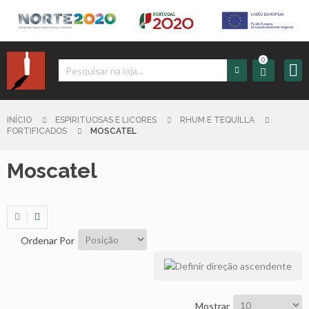
0
Iniciar
Sessão
INÍCIO
ESPIRITUOSAS E LICORES
RHUM E TEQUILLA
FORTIFICADOS
MOSCATEL
Sign
Moscatel
up
Carrinho
Ordenar Por
Início
Produtos
Mostrar