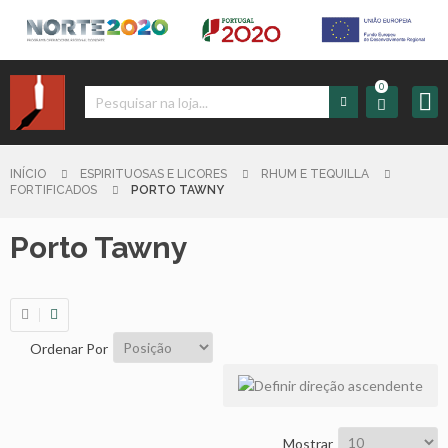
0
Iniciar
Sessão
INÍCIO
ESPIRITUOSAS E LICORES
RHUM E TEQUILLA
FORTIFICADOS
PORTO TAWNY
Sign
Porto Tawny
up
Carrinho
Ordenar Por
Início
Produtos
Mostrar